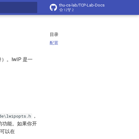
thu-cs-lab/TCP-Lab-Docs
12
2
搜索
目录
配置
）。lwIP 是一
，
de\lwipopts.h
 的功能。如果你开
表可以在